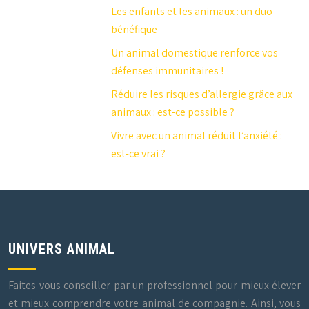
Les enfants et les animaux : un duo
bénéfique
Un animal domestique renforce vos
défenses immunitaires !
Réduire les risques d’allergie grâce aux
animaux : est-ce possible ?
Vivre avec un animal réduit l’anxiété :
est-ce vrai ?
UNIVERS ANIMAL
Faites-vous conseiller par un professionnel pour mieux élever
et mieux comprendre votre animal de compagnie. Ainsi, vous